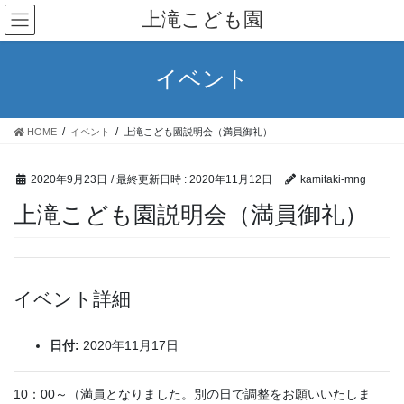
コ
ナ
上滝こども園
ン
ビ
テ
ゲ
ン
ー
イベント
ツ
シ
へ
ョ
ス
ン
HOME
イベント
上滝こども園説明会（満員御礼）
キ
に
ッ
移
プ
動
2020年9月23日
/ 最終更新日時 :
2020年11月12日
kamitaki-mng
上滝こども園説明会（満員御礼）
イベント詳細
日付:
2020年11月17日
10：00～（満員となりました。別の日で調整をお願いいたしま