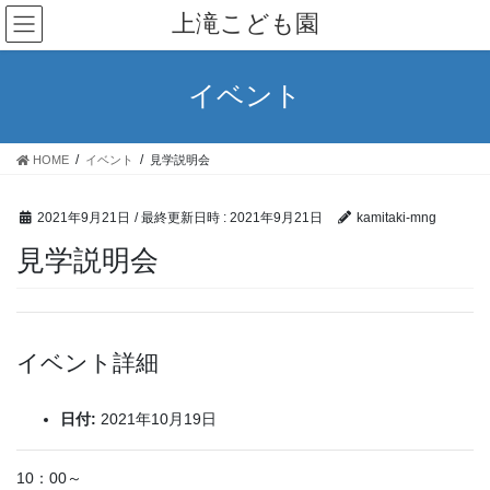
コ
ナ
上滝こども園
ン
ビ
テ
ゲ
ン
ー
イベント
ツ
シ
へ
ョ
ス
ン
HOME
イベント
見学説明会
キ
に
ッ
移
プ
動
2021年9月21日
/ 最終更新日時 :
2021年9月21日
kamitaki-mng
見学説明会
イベント詳細
日付:
2021年10月19日
10：00～