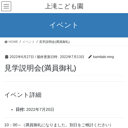
コ
ナ
上滝こども園
ン
ビ
テ
ゲ
ン
ー
イベント
ツ
シ
へ
ョ
ス
ン
HOME
イベント
見学説明会(満員御礼)
キ
に
ッ
移
プ
動
2022年6月27日
/ 最終更新日時 :
2022年7月13日
kamitaki-mng
見学説明会(満員御礼)
イベント詳細
日付:
2022年7月20日
10：00～（満員御礼になりました。別日をご検討ください）