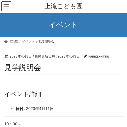
コ
ナ
上滝こども園
ン
ビ
テ
ゲ
ン
ー
イベント
ツ
シ
へ
ョ
ス
ン
HOME
イベント
見学説明会
キ
に
ッ
移
プ
動
2023年4月3日
/ 最終更新日時 :
2023年4月3日
kamitaki-mng
見学説明会
イベント詳細
日付:
2023年4月11日
10：00～