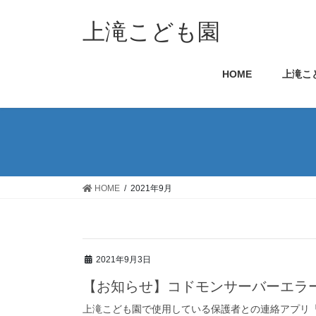
コ
ナ
ン
ビ
上滝こども園
テ
ゲ
ン
ー
HOME
上滝こ
ツ
シ
へ
ョ
ス
ン
キ
に
ッ
移
プ
動
HOME
2021年9月
2021年9月3日
【お知らせ】コドモンサーバーエラ
上滝こども園で使用している保護者との連絡アプリ