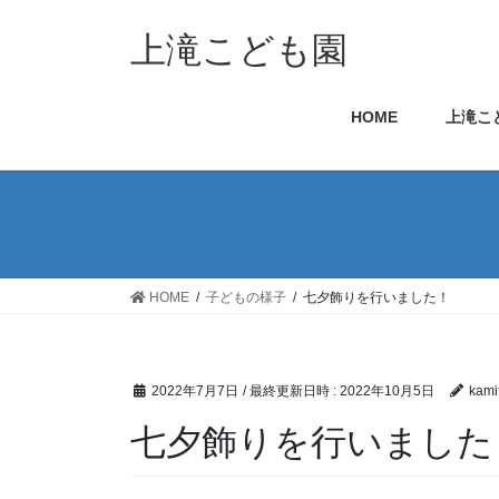
コ
ナ
ン
ビ
上滝こども園
テ
ゲ
ン
ー
HOME
上滝こ
ツ
シ
へ
ョ
ス
ン
キ
に
ッ
移
プ
動
HOME
子どもの様子
七夕飾りを行いました！
2022年7月7日
/ 最終更新日時 :
2022年10月5日
kami
七夕飾りを行いました