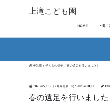
コ
ナ
ン
ビ
上滝こども園
テ
ゲ
ン
ー
HOME
上滝こ
ツ
シ
へ
ョ
ス
ン
キ
に
ッ
移
プ
動
HOME
子どもの様子
春の遠足を行いました！
2025年5月19日
/ 最終更新日時 :
2025年10月1日
kam
春の遠足を行いました