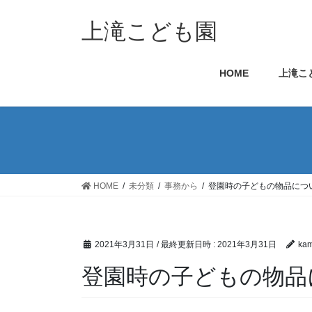
コ
ナ
ン
ビ
上滝こども園
テ
ゲ
ン
ー
HOME
上滝こ
ツ
シ
へ
ョ
ス
ン
キ
に
ッ
移
プ
動
HOME
未分類
事務から
登園時の子どもの物品につい
2021年3月31日
/ 最終更新日時 :
2021年3月31日
kam
登園時の子どもの物品に