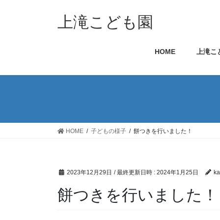
コ
ナ
ン
ビ
上滝こども園
テ
ゲ
ン
ー
HOME
上滝こ
ツ
シ
へ
ョ
ス
ン
キ
に
ッ
移
プ
動
HOME
子どもの様子
餅つきを行いました！
2023年12月29日
/ 最終更新日時 :
2024年1月25日
ka
餅つきを行いました！