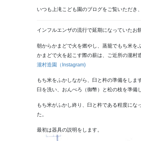
いつも上滝こども園のブログをご覧いただき
インフルエンザの流行で延期になっていたお
朝からかまどで火を燃やし、蒸籠でもち米を
かまどで火を起こす際の薪は、ご近所の瀧村
瀧村造園（Instagram)
もち米をふかしながら、臼と杵の準備をしま
臼を洗い、おんべろ（御幣）と松の枝を準備
もち米がふかし終り、臼と杵である程度にな
た。
最初は器具の説明をします。